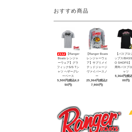
おすすめ商品
【Ranger
【Ranger Boats
【バスプロ
Boats レンジャ
レンジャーウェ
ップス/BASS
ーウェア】グラ
ア】サブリメイ
O SHOPS
フィックS/S Tシ
テッドジャージ
周年バスプロ
ャツ ヘザーグレ
ヴァイパースノ
ャツ
ーベース
ー
5,364円(税込
5,500円(税込6,0
25,364円(税込2
00円)
50円)
7,900円)