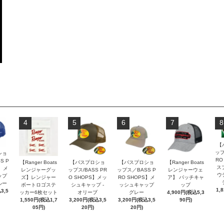
4
5
6
7
8
【
ップ
ショ
RO
S P
【Ranger Boats
【バスプロショ
【バスプロショ
【Ranger Boats
ス
S】メ
レンジャーグッ
ップス/BASS PR
ップス／BASS P
レンジャーウェ
ウ
ップ
ズ】レンジャー
O SHOPS】メッ
RO SHOPS】メ
ア】 パッチキャ
ルー
ボートロゴステ
シュキャップ -
ッシュキャップ
ップ
1,
3,5
ッカー6枚セット
オリーブ
グレー
4,900円(税込5,3
1,550円(税込1,7
3,200円(税込3,5
3,200円(税込3,5
90円)
05円)
20円)
20円)