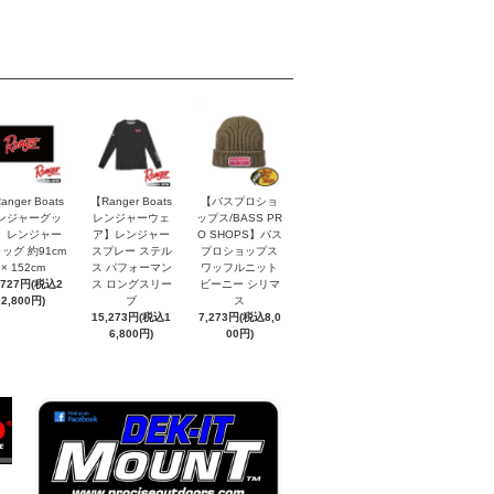
anger Boats
【Ranger Boats
【バスプロショ
ンジャーグッ
レンジャーウェ
ップス/BASS PR
】レンジャー
ア】レンジャー
O SHOPS】バス
ッグ 約91cm
スプレー ステル
プロショップス
× 152cm
ス パフォーマン
ワッフルニット
,727円(税込2
ス ロングスリー
ビーニー シリマ
2,800円)
ブ
ス
15,273円(税込1
7,273円(税込8,0
6,800円)
00円)