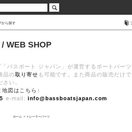
プから探す
 / WEB SHOP
店
「バスボート ジャパン」が運営するボートパー
商品の
取り寄せ
も可能です。また商品の販売だけで
ださい。
（
地図はこちら
）
５
e-mail:
info@bassboatsjapan.com
ホーム
>
トレーラーパーツ