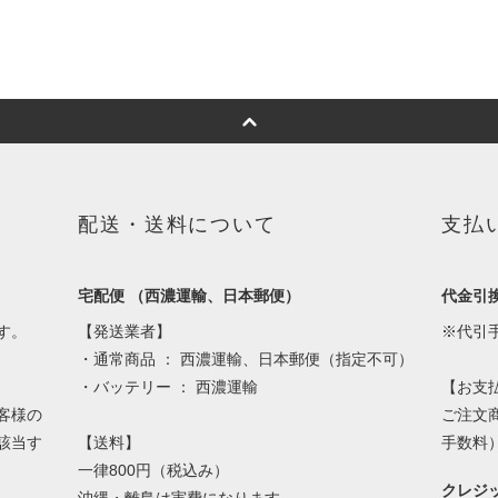
配送・送料について
支払
宅配便 （西濃運輸、日本郵便）
代金引
す。
【発送業者】
※代引
・通常商品 ： 西濃運輸、日本郵便（指定不可）
・バッテリー ： 西濃運輸
【お支
客様の
ご注文
該当す
【送料】
手数料
一律800円（税込み）
クレジ
沖縄・離島は実費になります。