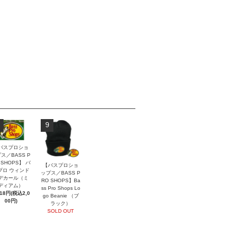
9
バスプロショ
ス／BASS P
 SHOPS】 バ
【バスプロショ
プロ ウィンド
ップス／BASS P
デカール（ミ
RO SHOPS】Ba
ディアム）
ss Pro Shops Lo
818円(税込2,0
go Beanie （ブ
00円)
ラック）
SOLD OUT