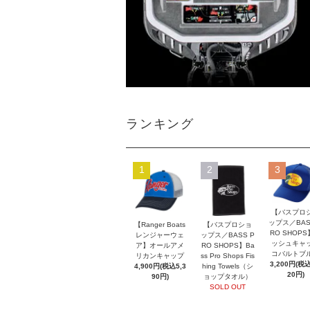
ランキング
1
2
3
【バスプロ
ップス／BAS
【Ranger Boats
【バスプロショ
RO SHOP
レンジャーウェ
ップス／BASS P
ッシュキャ
ア】オールアメ
RO SHOPS】Ba
コバルトブ
リカンキャップ
ss Pro Shops Fis
3,200円(税込
4,900円(税込5,3
hing Towels（シ
20円)
90円)
ョップタオル）
SOLD OUT