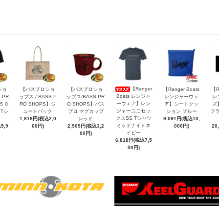
【Ranger
ショ
【バスプロショ
【バスプロショ
【Ranger Boats
【R
Boats レンジャ
 PR
ップス / BASS P
ップス/BASS PR
レンジャーウェ
レ
ーウェア】レン
】５０
RO SHOPS】ジ
O SHOPS】バス
ア】シートクッ
ズ
ジャーユニセッ
Tシ
ュートバック
プロ マグカップ
ション ブルー
フラ
クスSS Tシャツ
1,818円(税込2,0
レッド
9,091円(税込10,
ミッドナイトネ
5,9
00円)
2,909円(税込3,2
000円)
20
イビー
00円)
6,818円(税込7,5
00円)