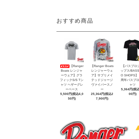
おすすめ商品
【Ranger
【Ranger Boats
【バスプロ
Boats レンジャ
レンジャーウェ
ップス/BASS
ーウェア】グラ
ア】サブリメイ
O SHOPS
フィックS/S Tシ
テッドジャージ
周年バスプロ
ャツ ヘザーグレ
ヴァイパースノ
ャツ
ーベース
ー
5,364円(税込
5,500円(税込6,0
25,364円(税込2
00円)
50円)
7,900円)