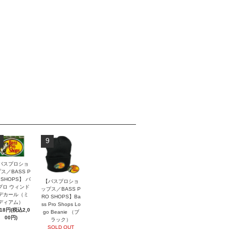
9
バスプロショ
ス／BASS P
 SHOPS】 バ
【バスプロショ
プロ ウィンド
ップス／BASS P
デカール（ミ
RO SHOPS】Ba
ディアム）
ss Pro Shops Lo
818円(税込2,0
go Beanie （ブ
00円)
ラック）
SOLD OUT