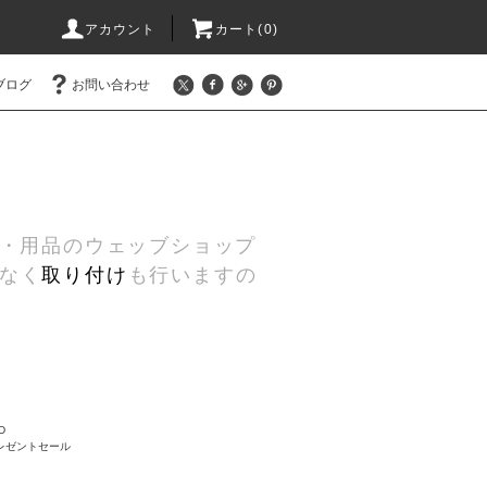
アカウント
カート(0)
ブログ
お問い合わせ
ツ・用品のウェッブショップ
なく
取り付け
も行いますの
D
プレゼントセール