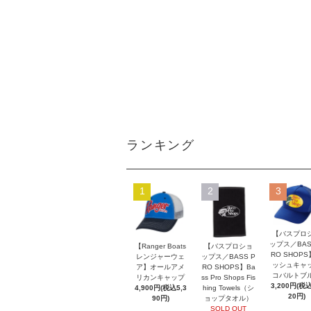
ランキング
1
2
3
【バスプロ
ップス／BAS
【Ranger Boats
【バスプロショ
RO SHOP
レンジャーウェ
ップス／BASS P
ッシュキャ
ア】オールアメ
RO SHOPS】Ba
コバルトブ
リカンキャップ
ss Pro Shops Fis
3,200円(税込
4,900円(税込5,3
hing Towels（シ
20円)
90円)
ョップタオル）
SOLD OUT