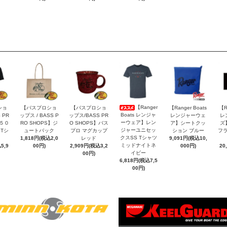
【Ranger
ショ
【バスプロショ
【バスプロショ
【Ranger Boats
【R
Boats レンジャ
 PR
ップス / BASS P
ップス/BASS PR
レンジャーウェ
レ
ーウェア】レン
】５０
RO SHOPS】ジ
O SHOPS】バス
ア】シートクッ
ズ
ジャーユニセッ
Tシ
ュートバック
プロ マグカップ
ション ブルー
フラ
クスSS Tシャツ
1,818円(税込2,0
レッド
9,091円(税込10,
ミッドナイトネ
5,9
00円)
2,909円(税込3,2
000円)
20
イビー
00円)
6,818円(税込7,5
00円)