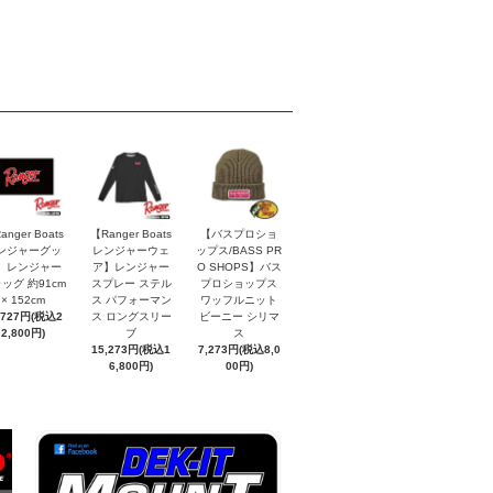
anger Boats
【Ranger Boats
【バスプロショ
ンジャーグッ
レンジャーウェ
ップス/BASS PR
】レンジャー
ア】レンジャー
O SHOPS】バス
ッグ 約91cm
スプレー ステル
プロショップス
× 152cm
ス パフォーマン
ワッフルニット
,727円(税込2
ス ロングスリー
ビーニー シリマ
2,800円)
ブ
ス
15,273円(税込1
7,273円(税込8,0
6,800円)
00円)