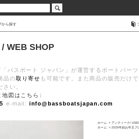
プから探す
 / WEB SHOP
店
「バスボート ジャパン」が運営するボートパー
商品の
取り寄せ
も可能です。また商品の販売だけで
ださい。
（
地図はこちら
）
５
e-mail:
info@bassboatsjapan.com
ホーム
>
アンティーク/ USE
ホーム
>
2026年始お年玉