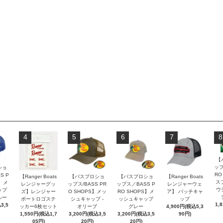
4
5
6
7
8
【
ップ
ショ
RO
S P
【Ranger Boats
【バスプロショ
【バスプロショ
【Ranger Boats
ス
S】メ
レンジャーグッ
ップス/BASS PR
ップス／BASS P
レンジャーウェ
ウ
ップ
ズ】レンジャー
O SHOPS】メッ
RO SHOPS】メ
ア】 パッチキャ
ルー
ボートロゴステ
シュキャップ -
ッシュキャップ
ップ
1,
3,5
ッカー6枚セット
オリーブ
グレー
4,900円(税込5,3
1,550円(税込1,7
3,200円(税込3,5
3,200円(税込3,5
90円)
05円)
20円)
20円)